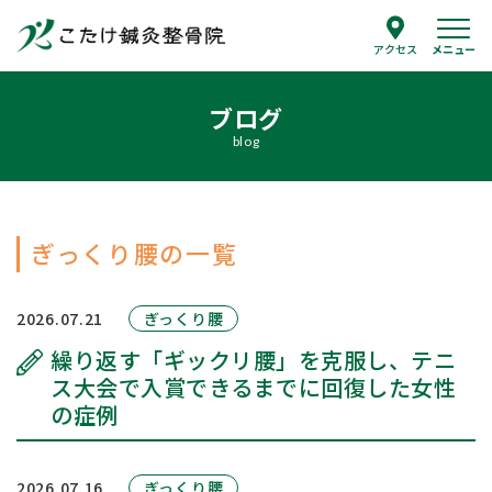
メニュー
アクセス
ブログ
当院について
blog
院長紹介
ぎっくり腰の一覧
治療案内
整体治療
鍼灸
2026.07.21
ぎっくり腰
スポーツ障害
繰り返す「ギックリ腰」を克服し、テニ
腰痛の治療
ス大会で入賞できるまでに回復した女性
の症例
よくあるご質問
2026.07.16
ぎっくり腰