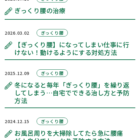
はじめての方へ
ぎっくり腰の治療
ブログ
2026.03.02
ぎっくり腰
交通アクセス
【ぎっくり腰】になってしまい仕事に行
けない！動けるようにする対処方法
お問い合わせ
2025.12.09
ぎっくり腰
LINE予約
インスタグラム
冬になると毎年「ぎっくり腰」を繰り返
してしまう…自宅でできる治し方と予防
予約のお電話はこちらから
方法
096-277-1355
tel.
（受付時間：10:00-21:00）
2024.12.15
ぎっくり腰
〒860-0021
熊本市中央区上鍛冶屋町12-1-101
お風呂周りを大掃除してたら急に腰痛