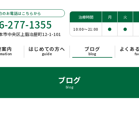
約のお電話はこちらから
治療時間
月
火
6-277-1355
10:00〜
21:00
●
●
 熊本市中央区上鍛冶屋町12-1-101
療案内
はじめての方へ
ブログ
よくあ
rmation
guide
blog
fa
ブログ
blog