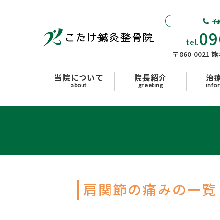
当院について
予
09
tel.
院長紹介
〒860-0021
治療案内
当院について
院長紹介
治
about
greeting
info
整体治療
鍼灸
スポーツ障害
腰痛の治療
よくあるご質問
肩関節の痛みの一覧
はじめての方へ
ブログ