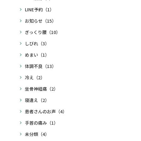
LINE予約
（1）
お知らせ
（15）
ぎっくり腰
（10）
しびれ
（3）
めまい
（1）
体調不良
（13）
冷え
（2）
坐骨神経痛
（2）
寝違え
（2）
患者さんのお声
（4）
手首の痛み
（1）
未分類
（4）