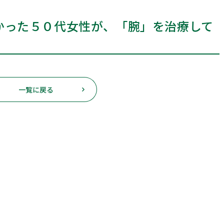
かった５０代女性が、「腕」を治療して
LINE予約
インスタグラム
一覧に戻る
予約のお電話はこちらから
096-277-1355
tel.
（受付時間：10:00-21:00）
〒860-0021
熊本市中央区上鍛冶屋町12-1-101