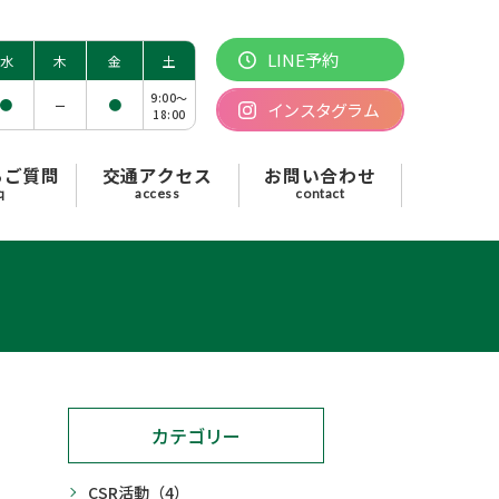
LINE予約
水
木
金
土
9:00〜
●
●
ー
インスタグラム
18:00
るご質問
交通アクセス
お問い合わせ
q
access
contact
カテゴリー
CSR活動
（4）