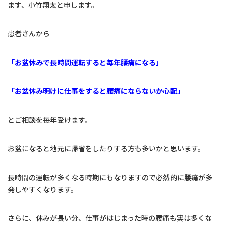
ます、小竹翔太と申します。
はじめての方へ
ブログ
患者さんから
交通アクセス
「お盆休みで長時間運転すると毎年腰痛になる」
お問い合わせ
「お盆休み明けに仕事をすると腰痛にならないか心配」
とご相談を毎年受けます。
LINE予約
インスタグラム
お盆になると地元に帰省をしたりする方も多いかと思います。
予約のお電話はこちらから
096-277-1355
長時間の運転が多くなる時期にもなりますので必然的に腰痛が多
tel.
発しやすくなります。
（受付時間：10:00-21:00）
〒860-0021
熊本市中央区上鍛冶屋町12-1-101
さらに、休みが長い分、仕事がはじまった時の腰痛も実は多くな