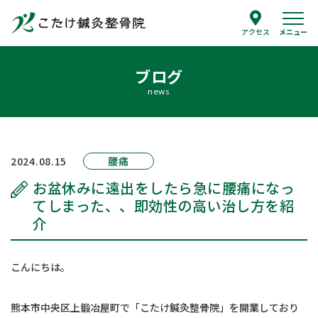
メニュー
アクセス
ブログ
当院について
news
院長紹介
治療案内
2024.08.15
腰痛
整体治療
お盆休みに遠出をしたら急に腰痛になっ
鍼灸
てしまった、、即効性の高い治し方を紹
介
スポーツ障害
腰痛の治療
こんにちは。
よくあるご質問
熊本市中央区上鍛冶屋町で「こたけ鍼灸整骨院」を開業しており