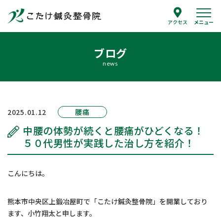
メニュー
アクセス
ブログ
当院について
news
院長紹介
治療案内
2025.01.12
腰痛
整体治療
中腰の体勢が続くと腰痛がひどくなる！
鍼灸
５０代男性が実践した治し方を紹介！
スポーツ障害
腰痛の治療
こんにちは。
よくあるご質問
熊本市中央区上鍛冶屋町で「こたけ鍼灸整骨院」を開業しており
ます、小竹翔太と申します。