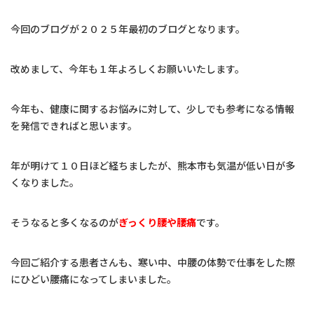
はじめての方へ
今回のブログが２０２５年最初のブログとなります。
ブログ
改めまして、今年も１年よろしくお願いいたします。
交通アクセス
今年も、健康に関するお悩みに対して、少しでも参考になる情報
お問い合わせ
を発信できればと思います。
年が明けて１０日ほど経ちましたが、熊本市も気温が低い日が多
LINE予約
インスタグラム
くなりました。
予約のお電話はこちらから
そうなると多くなるのが
ぎっくり腰や腰痛
です。
096-277-1355
tel.
今回ご紹介する患者さんも、寒い中、中腰の体勢で仕事をした際
（受付時間：10:00-21:00）
にひどい腰痛になってしまいました。
〒860-0021
熊本市中央区上鍛冶屋町12-1-101